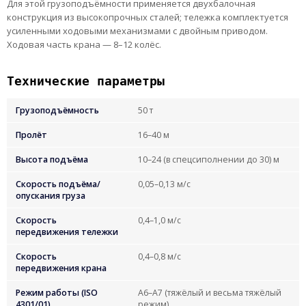
Для этой грузоподъёмности применяется двухбалочная
конструкция из высокопрочных сталей; тележка комплектуется
усиленными ходовыми механизмами с двойным приводом.
Ходовая часть крана — 8–12 колёс.
Технические параметры
Грузоподъёмность
50 т
Пролёт
16–40 м
Высота подъёма
10–24 (в спецсиполнении до 30) м
Скорость подъёма/
0,05–0,13 м/с
опускания груза
Скорость
0,4–1,0 м/с
передвижения тележки
Скорость
0,4–0,8 м/с
передвижения крана
Режим работы (ISO
А6–А7 (тяжёлый и весьма тяжёлый
4301/01)
режим)