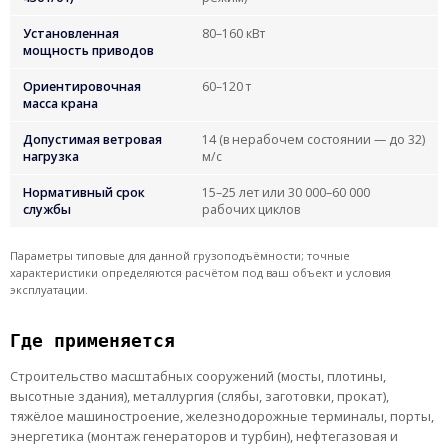
Установленная
80–160 кВт
мощность приводов
Ориентировочная
60–120 т
масса крана
Допустимая ветровая
14 (в нерабочем состоянии — до 32)
нагрузка
м/с
Нормативный срок
15–25 лет или 30 000–60 000
службы
рабочих циклов
Параметры типовые для данной грузоподъёмности; точные
характеристики определяются расчётом под ваш объект и условия
эксплуатации.
Где применяется
Строительство масштабных сооружений (мосты, плотины,
высотные здания), металлургия (слябы, заготовки, прокат),
тяжёлое машиностроение, железнодорожные терминалы, порты,
энергетика (монтаж генераторов и турбин), нефтегазовая и