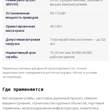
Режим работы (ISO
А5–А7 (среднетяжёлый, тяжёлый и
4301/01)
весьма тяжёлый режим)
Установленная
50–110 кВт
мощность приводов
Ориентировочная
40–100 т
масса крана
Допустимая ветровая
14 (в нерабочем состоянии — до 32)
нагрузка
м/с
Нормативный срок
15–25 лет или 30 000–60 000
службы
рабочих циклов
Параметры типовые для данной грузоподъёмности; точные
характеристики определяются расчётом под ваш объект и условия
эксплуатации.
Где применяется
Металлургия (слябы, заготовки, рулонный прокат), тяжёлое
машиностроение, строительство крупных объектов, портовые
терминалы, железнодорожная инфраструктура, энергетика,